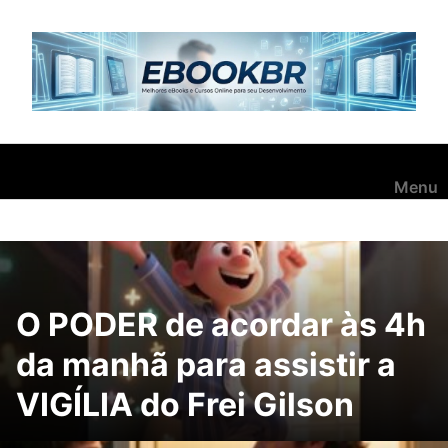
Pular
para
o
conteúdo
Menu
O PODER de acordar às 4h
da manhã para assistir a
VIGÍLIA do Frei Gilson