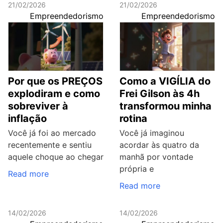
21/02/2026
21/02/2026
Empreendedorismo
Empreendedorismo
Por que os PREÇOS
Como a VIGÍLIA do
explodiram e como
Frei Gilson às 4h
sobreviver à
transformou minha
inflação
rotina
Você já foi ao mercado
Você já imaginou
recentemente e sentiu
acordar às quatro da
aquele choque ao chegar
manhã por vontade
própria e
Read more
Read more
14/02/2026
14/02/2026