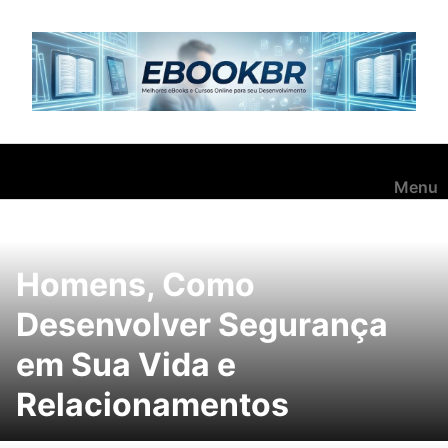
Pular
para
o
conteúdo
Menu
Homens, Como
Desenvolver Segurança
em Sua Vida e
Relacionamentos