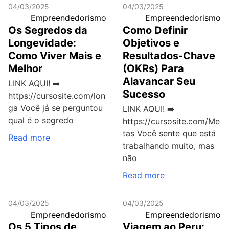
04/03/2025
04/03/2025
Empreendedorismo
Empreendedorismo
Os Segredos da
Como Definir
Longevidade:
Objetivos e
Como Viver Mais e
Resultados-Chave
Melhor
(OKRs) Para
Alavancar Seu
LINK AQUI! ➡️
Sucesso
https://cursosite.com/lon
ga Você já se perguntou
LINK AQUI! ➡️
qual é o segredo
https://cursosite.com/Me
tas Você sente que está
Read more
trabalhando muito, mas
não
Read more
04/03/2025
04/03/2025
Empreendedorismo
Empreendedorismo
Os 5 Tipos de
Viagem ao Peru: