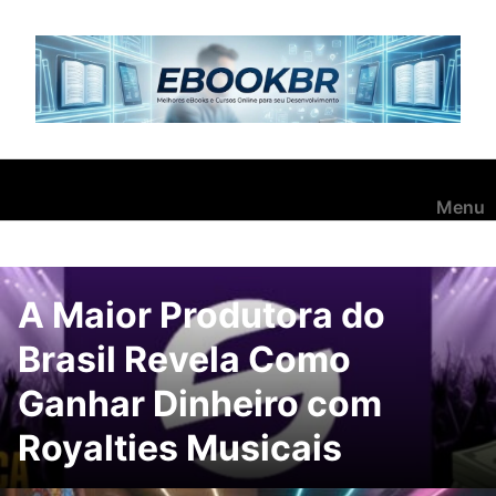
Pular
para
o
conteúdo
Menu
A Maior Produtora do
Brasil Revela Como
Ganhar Dinheiro com
Royalties Musicais