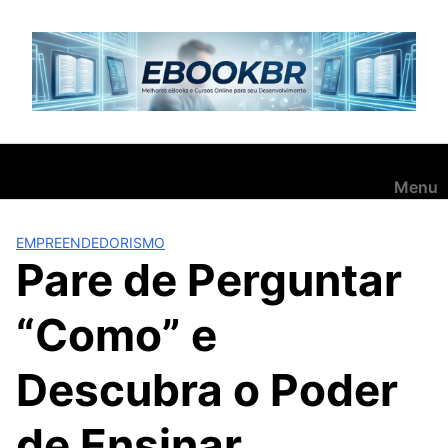
Pular
para
o
conteúdo
Menu
EMPREENDEDORISMO
Pare de Perguntar
“Como” e
Descubra o Poder
de Ensinar