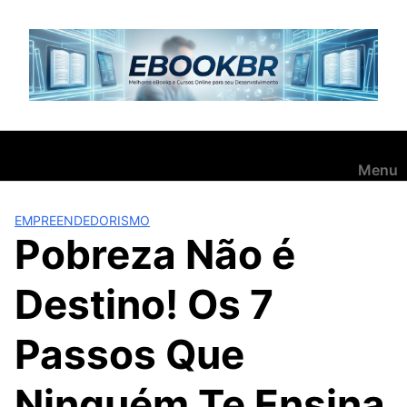
Pular
para
o
conteúdo
Menu
EMPREENDEDORISMO
Pobreza Não é
Destino! Os 7
Passos Que
Ninguém Te Ensina