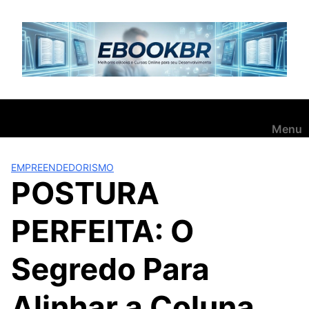
Pular
para
o
conteúdo
Menu
EMPREENDEDORISMO
POSTURA
PERFEITA: O
Segredo Para
Alinhar a Coluna