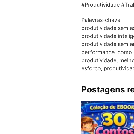
#Produtividade #Tr
Palavras-chave:
produtividade sem e
produtividade inteli
produtividade sem est
performance, como e
produtividade, melh
esforço, produtivid
Postagens r