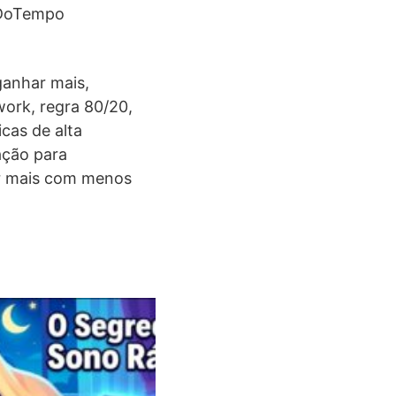
oDoTempo
ganhar mais,
work, regra 80/20,
icas de alta
ação para
ir mais com menos