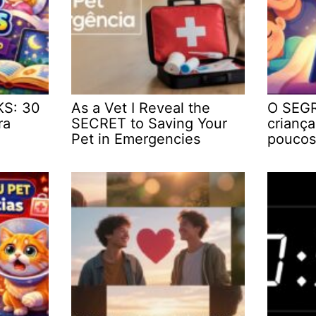
KS: 30
As a Vet I Reveal the
O SEGR
ra
SECRET to Saving Your
crianç
Pet in Emergencies
poucos