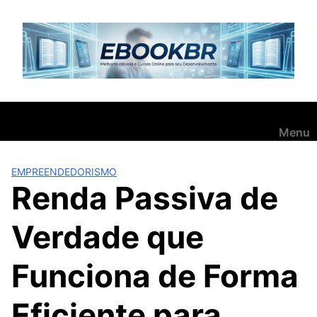
Pular
para
o
conteúdo
Menu
EMPREENDEDORISMO
Renda Passiva de
Verdade que
Funciona de Forma
Eficiente para