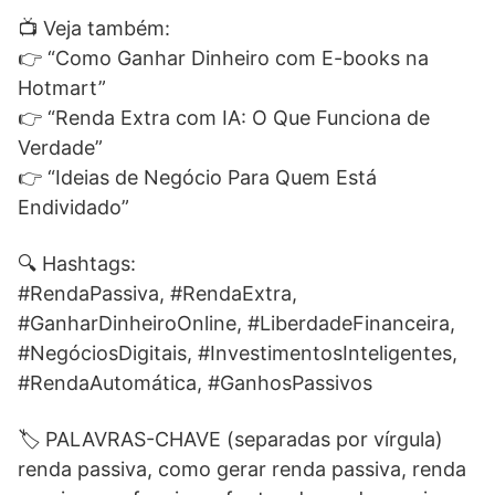
📺 Veja também:
👉 “Como Ganhar Dinheiro com E-books na
Hotmart”
👉 “Renda Extra com IA: O Que Funciona de
Verdade”
👉 “Ideias de Negócio Para Quem Está
Endividado”
🔍 Hashtags:
#RendaPassiva, #RendaExtra,
#GanharDinheiroOnline, #LiberdadeFinanceira,
#NegóciosDigitais, #InvestimentosInteligentes,
#RendaAutomática, #GanhosPassivos
🏷️ PALAVRAS-CHAVE (separadas por vírgula)
renda passiva, como gerar renda passiva, renda