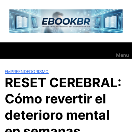
Pular
para
o
conteúdo
Menu
EMPREENDEDORISMO
RESET CEREBRAL:
Cómo revertir el
deterioro mental
en semanas