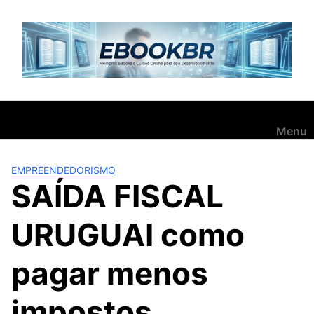
Pular
para
o
conteúdo
Menu
EMPREENDEDORISMO
SAÍDA FISCAL
URUGUAI como
pagar menos
impostos