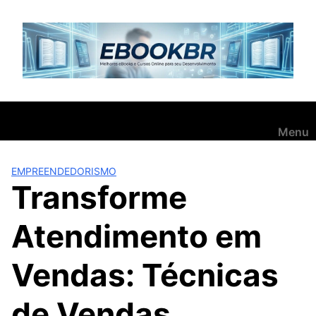
Pular
para
o
conteúdo
Menu
EMPREENDEDORISMO
Transforme
Atendimento em
Vendas: Técnicas
de Vendas