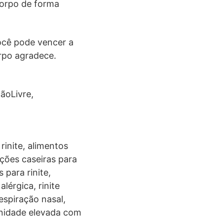
corpo de forma
ocê pode vencer a
orpo agradece.
ãoLivre,
rinite, alimentos
uções caseiras para
 para rinite,
lérgica, rinite
espiração nasal,
munidade elevada com