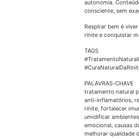
autonomia. Conteúdo
consciente, sem ex
Respirar bem é viver
rinite e conquistar 
TAGS
#TratamentoNaturalPa
#CuraNaturalDaRinit
PALAVRAS-CHAVE
tratamento natural pa
anti-inflamatórios, r
rinite, fortalecer im
umidificar ambientes,
emocional, causas da
melhorar qualidade d