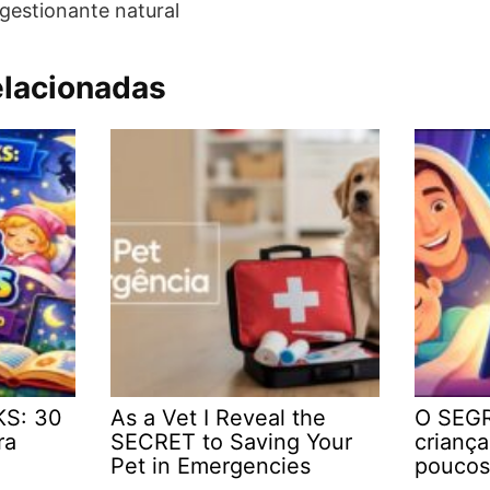
gestionante natural
elacionadas
KS: 30
As a Vet I Reveal the
O SEGR
ra
SECRET to Saving Your
crianç
Pet in Emergencies
poucos