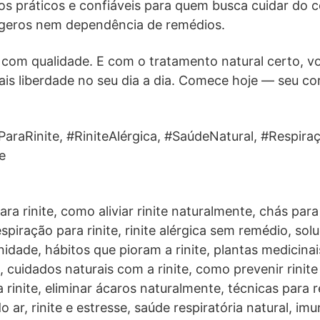
s práticos e confiáveis para quem busca cuidar do 
ageros nem dependência de remédios.
 com qualidade. E com o tratamento natural certo, v
mais liberdade no seu dia a dia. Comece hoje — seu c
raRinite, #RiniteAlérgica, #SaúdeNatural, #Respiraç
e
ra rinite, como aliviar rinite naturalmente, chás para 
espiração para rinite, rinite alérgica sem remédio, sol
unidade, hábitos que pioram a rinite, plantas medicinais
 cuidados naturais com a rinite, como prevenir rinite a
 rinite, eliminar ácaros naturalmente, técnicas para r
o ar, rinite e estresse, saúde respiratória natural, i