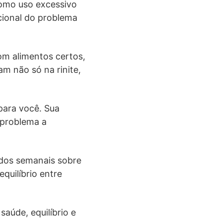
omo uso excessivo
cional do problema
om alimentos certos,
am não só na rinite,
para você. Sua
 problema a
údos semanais sobre
quilíbrio entre
aúde, equilíbrio e