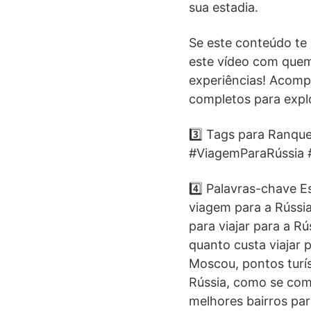
sua estadia.
Se este conteúdo te a
este vídeo com quem
experiências! Acompa
completos para expl
3️⃣ Tags para Ranq
#ViagemParaRússia 
4️⃣ Palavras-chave E
viagem para a Rússia
para viajar para a Rú
quanto custa viajar 
Moscou, pontos turís
Rússia, como se comu
melhores bairros pa