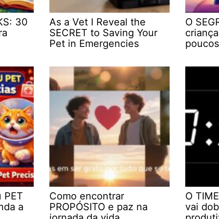
KS: 30
As a Vet I Reveal the
O SEGR
ra
SECRET to Saving Your
crianç
Pet in Emergencies
poucos
u PET
Como encontrar
O TIME
nda a
PROPÓSITO e paz na
vai dob
jornada da vida
produt