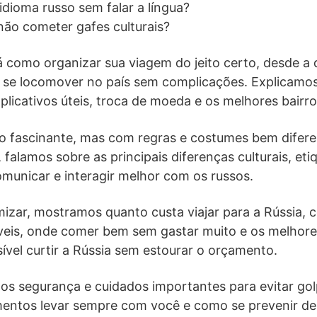
dioma russo sem falar a língua?
não cometer gafes culturais?
á como organizar sua viagem do jeito certo, desde 
 se locomover no país sem complicações. Explicamo
aplicativos úteis, troca de moeda e os melhores bairr
no fascinante, mas com regras e costumes bem difere
 falamos sobre as principais diferenças culturais, etiq
omunicar e interagir melhor com os russos.
izar, mostramos quanto custa viajar para a Rússia,
eis, onde comer bem sem gastar muito e os melhores
ível curtir a Rússia sem estourar o orçamento.
os segurança e cuidados importantes para evitar go
umentos levar sempre com você e como se prevenir de