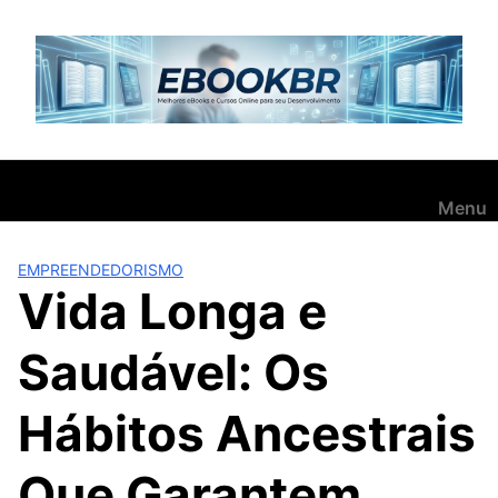
Pular
para
o
conteúdo
Menu
EMPREENDEDORISMO
Vida Longa e
Saudável: Os
Hábitos Ancestrais
Que Garantem